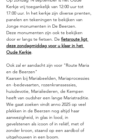
Op zondag 14 september is het Oude 
Kerkje vrij toegankelijk van 12:00 uur tot 
17:00 uur. In het kerkje zijn diverse prenten, 
panelen en tekeningen te bekijken van 
Jonge monumenten in De Beerzen. 
Deze monumenten zijn ook te bekijken 
door er langs te fietsen. De 
fietsroute ligt 
deze zondagmiddag voor u klaar in het 
Oude Kerkje
.
Ook zal er aandacht zijn voor "Route Maria 
en de Beerzen"
Kaarsen bij Mariabeelden, Mariaprocessies 
en -bedevaarten, rozenkranssessies, 
huisdevotie, Marialiederen, de Kempen 
heeft van oudsher een lange Mariatraditie. 
Wie gaat zoeken vindt anno 2025 op veel 
plekken in de Beerzen nog altijd haar 
aanwezigheid, in glas in lood, in 
gevelstenen als icoon of in reliëf, met of 
zonder kroon, staand op een aardbol of 
uitgehouwen in een boom.