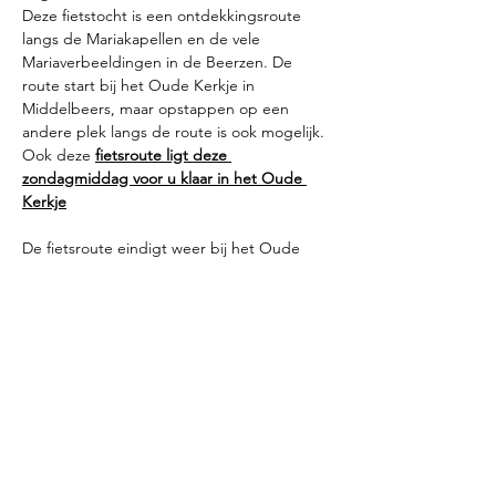
Deze fietstocht is een ontdekkingsroute 
langs de Mariakapellen en de vele 
Mariaverbeeldingen in de Beerzen. De 
route start bij het Oude Kerkje in 
Middelbeers, maar opstappen op een 
andere plek langs de route is ook mogelijk. 
Ook deze 
fietsroute ligt deze 
zondagmiddag voor u klaar in het Oude 
Kerkje
De fietsroute eindigt weer bij het Oude 
Kerkje. In totaal zijn er 17 locaties in De 
Beerzen met een Mariaverwijzing 
beschreven.
We realiseren ons dat we hiermee absoluut 
nog niet de hele lading aan verwijzingen 
dekken.
Een bekende voetballer zei ooit: “Je ziet 
het pas als je het doorhebt”. 
Daar hoopt het erfgoedplatform met deze 