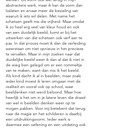
abstractere werk, maar ik kan de vorm dan
loslaten en ervaar meer de bezieling van
waaruit ik iets wil delen. Met name het
schetsen geeft me die vrijheid. Maar omdat
ik zo heel erg veel van kleur houd en ook
van een duidelijk beeld, komt er bij het
uitwerken van die schetsen ook verf aan te
pas. In dat proces moet ik dan de verleiding
weerstaan om niet opnieuw in het precieze
te vervallen. Maar in mijn zoeken naar dat
duidelijke beeld weet ik dan al dat ik niet in
de wieg ben gelegd om er een rommeltje
van te maken, want dan mis ik het beeld.
Als kind dacht ik al in beelden, maar zoals
ieder kind moest ik leren omgaan met de
realiteit en vooral ook op school, waar
beeldenken niet werd beloond. Maar hoe
heerlijk is het om in je latere leven die draad
van wel in beelden denken weer op te
mogen pakken. Voor mij betekent dat terug
naar de magie en het schilderen is daarbij
een uitdrukkingsvorm. Ieder werk is
daarmee een oefening en een uitdating ook