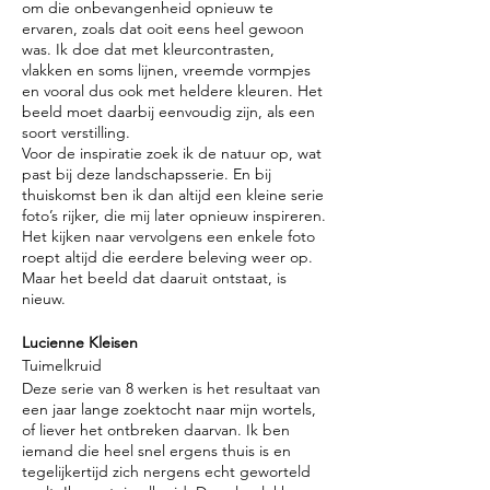
om die onbevangenheid opnieuw te
ervaren, zoals dat ooit eens heel gewoon
was. Ik doe dat met kleurcontrasten,
vlakken en soms lijnen, vreemde vormpjes
en vooral dus ook met heldere kleuren. Het
beeld moet daarbij eenvoudig zijn, als een
soort verstilling.
Voor de inspiratie zoek ik de natuur op, wat
past bij deze landschapsserie. En bij
thuiskomst ben ik dan altijd een kleine serie
foto’s rijker, die mij later opnieuw inspireren.
Het kijken naar vervolgens een enkele foto
roept altijd die eerdere beleving weer op.
Maar het beeld dat daaruit ontstaat, is
nieuw.
Lucienne Kleisen
Tuimelkruid
Deze serie van 8 werken is het resultaat van
een jaar lange zoektocht naar mijn wortels,
of liever het ontbreken daarvan. Ik ben
iemand die heel snel ergens thuis is en
tegelijkertijd zich nergens echt geworteld