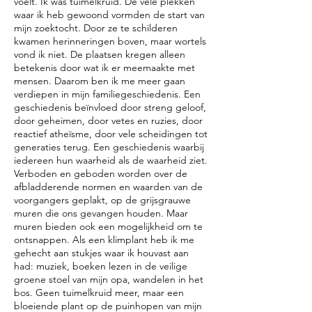
voelt. Ik was tuimelkruid. De vele plekken
waar ik heb gewoond vormden de start van
mijn zoektocht. Door ze te schilderen
kwamen herinneringen boven, maar wortels
vond ik niet. De plaatsen kregen alleen
betekenis door wat ik er meemaakte met
mensen. Daarom ben ik me meer gaan
verdiepen in mijn familiegeschiedenis. Een
geschiedenis beïnvloed door streng geloof,
door geheimen, door vetes en ruzies, door
reactief atheïsme, door vele scheidingen tot
generaties terug. Een geschiedenis waarbij
iedereen hun waarheid als de waarheid ziet.
Verboden en geboden worden over de
afbladderende normen en waarden van de
voorgangers geplakt, op de grijsgrauwe
muren die ons gevangen houden. Maar
muren bieden ook een mogelijkheid om te
ontsnappen. Als een klimplant heb ik me
gehecht aan stukjes waar ik houvast aan
had: muziek, boeken lezen in de veilige
groene stoel van mijn opa, wandelen in het
bos. Geen tuimelkruid meer, maar een
bloeiende plant op de puinhopen van mijn