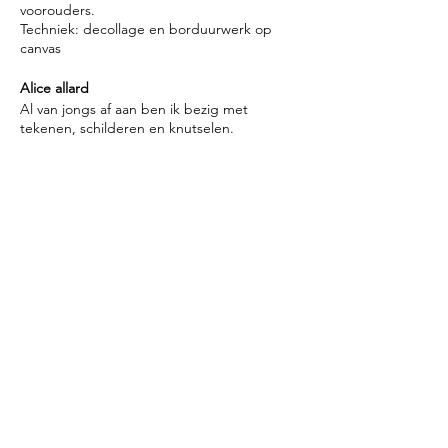
voorouders.
Techniek: decollage en borduurwerk op
canvas
Alice allard
Al van jongs af aan ben ik bezig met
tekenen, schilderen en knutselen.
Ik ben op zoek naar vrijheid in mijn werk.
Vrijheid door te spelen, te durven en te
experimenteren.
Expressie geven aan mijn ideeën, iets van
het originele binnen naar buiten brengen.
Het zichtbaar maken van iets wat niet
steeds zichtbaar is uit het gebied van :
Wat of wie ben ik als ik mijn naam niet had?
Wat zou ik doen als ik het vermogen terug
zou krijgen om weer te spelen als een kind?
Ben ik het echt wel verloren of zit het nog
ergens in mij verborgen?
Zou ik het weer tot leven kunnen wekken?
Ik gebruik hiervoor acrylverf, krijt, collage,
stiften, stukjes papier en verder alles waar ik
me gelukkig bij voel.