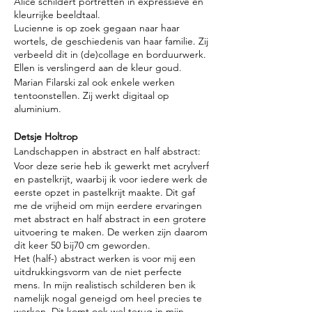
Alice schildert portretten in expressieve en
kleurrijke beeldtaal.
Lucienne is op zoek gegaan naar haar
wortels, de geschiedenis van haar familie. Zij
verbeeld dit in (de)collage en borduurwerk.
Ellen is verslingerd aan de kleur goud.
Marian Filarski zal ook enkele werken
tentoonstellen. Zij werkt digitaal op
aluminium.
Detsje Holtrop
Landschappen in abstract en half abstract:
Voor deze serie heb ik gewerkt met acrylverf
en pastelkrijt, waarbij ik voor iedere werk de
eerste opzet in pastelkrijt maakte. Dit gaf
me de vrijheid om mijn eerdere ervaringen
met abstract en half abstract in een grotere
uitvoering te maken. De werken zijn daarom
dit keer 50 bij70 cm geworden.
Het (half-) abstract werken is voor mij een
uitdrukkingsvorm van de niet perfecte
mens. In mijn realistisch schilderen ben ik
namelijk nogal geneigd om heel precies te
werken. Dit komt ook wel terug in mijn