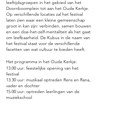
leeftijdsgroepen in het gebied van het
Doornboomplein tot aan het Oude Kerkje.
Op verschillende locaties zal het festival
laten zien waar een kleine gemeenschap
groot in kan zijn: verbinden, samen bouwen
en een doe-het-zelf-mentaliteit als het gaat
om leefbaarheid. De Kubus in de naam van
het festival staat voor de verschillende
facetten van wat cultuur te bieden heeft.
Het programma in het Oude Kerkje:
13.00 uur: feestelijke opening van het
festival
13.30 uur: muzikaal optreden Rens en Rana,
vader en dochter
15.00 uur: optreden leerlingen van de
muziekschool
Het vroegere schoolhoofd meester Veldhuis
schonk het Oude Kerkje een Hammond-
orgel. Op enkele momenten, verdeeld over
de dag zal het orgel bespeeld worden.