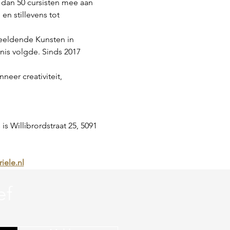
 dan 50 cursisten mee aan 
en stillevens tot 
eeldende Kunsten in 
nis volgde. Sinds 2017 
eer creativiteit, 
s Willibrordstraat 25, 5091 
iele.nl
ef