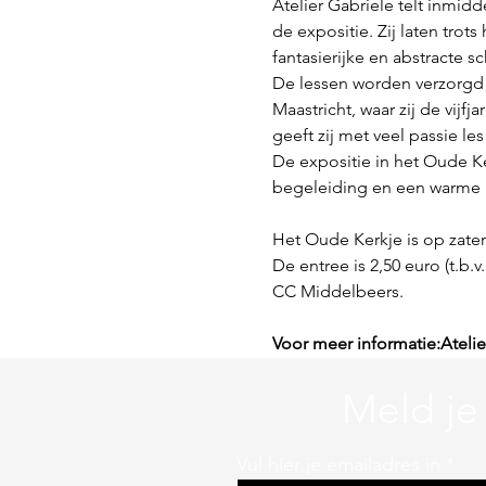
Atelier Gabriele telt inmid
de expositie. Zij laten trots
fantasierijke en abstracte sc
De lessen worden verzorgd
Maastricht, waar zij de vij
geeft zij met veel passie les
De expositie in het Oude Ker
begeleiding en een warme
Het Oude Kerkje is op zater
De entree is 2,50 euro (t.b.
CC Middelbeers.
Voor meer informatie:Atelier
Meld je
Vul hier je emailadres in