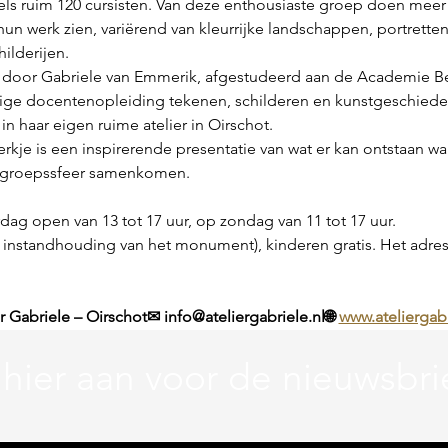
dels ruim 120 cursisten. Van deze enthousiaste groep doen meer
 hun werk zien, variërend van kleurrijke landschappen, portretten 
hilderijen.
 door Gabriele van Emmerik, afgestudeerd aan de Academie B
fjarige docentenopleiding tekenen, schilderen en kunstgeschiede
 in haar eigen ruime atelier in Oirschot.
kje is een inspirerende presentatie van wat er kan ontstaan wann
 groepssfeer samenkomen.
dag open van 13 tot 17 uur, op zondag van 11 tot 17 uur.
v. instandhouding van het monument), kinderen gratis. Het adres i
 Gabriele – Oirschot✉ info@ateliergabriele.nl🌐 
www.ateliergabr
 hier aan voor de nieuwsbri