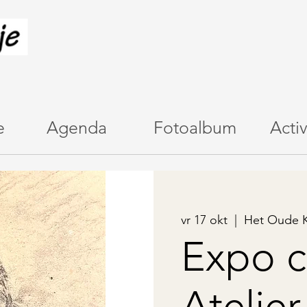
e
Agenda
Fotoalbum
Activ
vr 17 okt
  |  
Het Oude K
Expo c
Atelier