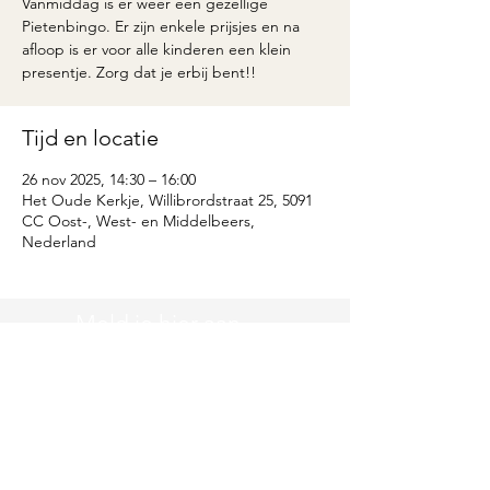
Vanmiddag is er weer een gezellige
Pietenbingo. Er zijn enkele prijsjes en na
afloop is er voor alle kinderen een klein
presentje. Zorg dat je erbij bent!!
Tijd en locatie
26 nov 2025, 14:30 – 16:00
Het Oude Kerkje, Willibrordstraat 25, 5091
CC Oost-, West- en Middelbeers,
Nederland
Meld je hier aan
voor de
nieuwsbrief
Vul hier je emailadres in