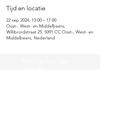
Tijd en locatie
22 sep 2024, 13:00 – 17:00
Oost-, West- en Middelbeers,
Willibrordstraat 25, 5091 CC Oost-, West- en
Middelbeers, Nederland
Meld je hier aan
voor de
nieuwsbrief
Vul hier je emailadres in
Meld aan
Disclaimer
l
Privacy
l
Contact
l
Agenda