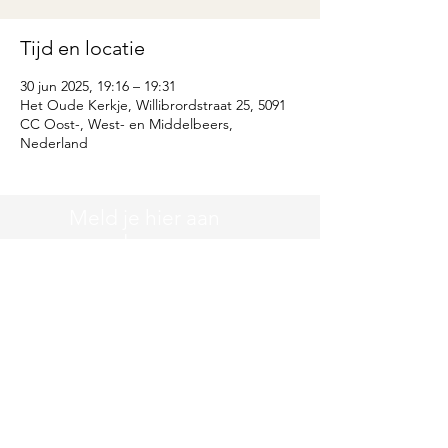
Tijd en locatie
30 jun 2025, 19:16 – 19:31
Het Oude Kerkje, Willibrordstraat 25, 5091
CC Oost-, West- en Middelbeers,
Nederland
Meld je hier aan
voor de
nieuwsbrief
Vul hier je emailadres in
Meld aan
Disclaimer
l
Privacy
l
Contact
l