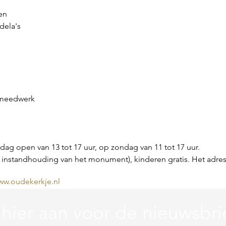
en
dela's
 smeedwerk
dag open van 13 tot 17 uur, op zondag van 11 tot 17 uur.
v. instandhouding van het monument), kinderen gratis. Het adres 
ww.oudekerkje.nl
 hier aan voor de nieuwsbri