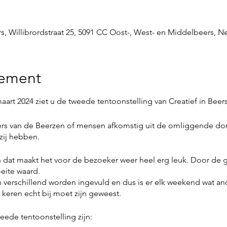
s, Willibrordstraat 25, 5091 CC Oost-, West- en Middelbeers, N
nement
aart 2024 ziet u de tweede tentoonstelling van Creatief in Beer
s van de Beerzen of mensen afkomstig uit de omliggende dorp
zij hebben.
en dat maakt het voor de bezoeker weer heel erg leuk. Door de gr
oeite waard.
verschillend worden ingevuld en dus is er elk weekend wat ande
 keren echt bij moet zijn geweest.
ede tentoonstelling zijn: