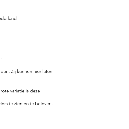
ederland
s.
en. Zij kunnen hier laten
ote variatie is deze
rs te zien en te beleven.