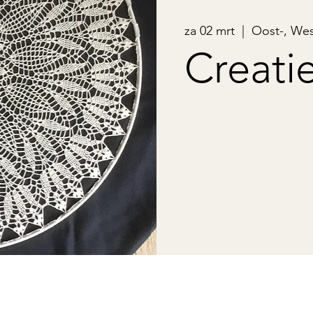
za 02 mrt
  |  
Oost-, Wes
Creatie