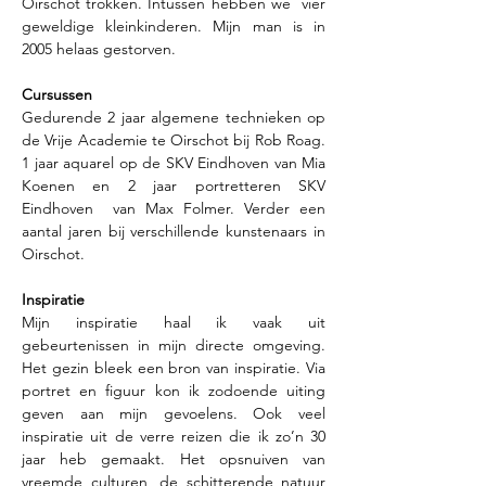
Oirschot trokken. Intussen hebben we  vier 
geweldige kleinkinderen. Mijn man is in 
2005 helaas gestorven.
Cursussen
Gedurende 2 jaar algemene technieken op 
de Vrije Academie te Oirschot bij Rob Roag. 
1 jaar aquarel op de SKV Eindhoven van Mia 
Koenen en 2 jaar portretteren SKV 
Eindhoven  van Max Folmer. Verder een 
aantal jaren bij verschillende kunstenaars in 
Oirschot.
Inspiratie
Mijn inspiratie haal ik vaak uit 
gebeurtenissen in mijn directe omgeving. 
Het gezin bleek een bron van inspiratie. Via 
portret en figuur kon ik zodoende uiting 
geven aan mijn gevoelens. Ook veel 
inspiratie uit de verre reizen die ik zo’n 30 
jaar heb gemaakt. Het opsnuiven van 
vreemde culturen, de schitterende natuur 