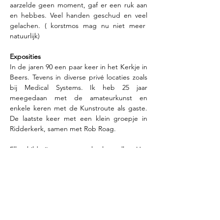
aarzelde geen moment, gaf er een ruk aan 
en hebbes. Veel handen geschud en veel 
gelachen. ( korstmos mag nu niet meer  
natuurlijk)
Exposities
In de jaren 90 een paar keer in het Kerkje in 
Beers. Tevens in diverse privé locaties zoals 
bij Medical Systems. Ik heb 25 jaar 
meegedaan met de amateurkunst en 
enkele keren met de Kunstroute als gaste. 
De laatste keer met een klein groepje in 
Ridderkerk, samen met Rob Roag.
Elk schilderij moet een verhaal vertellen. Het 
moet een ziel hebben. Tijdens veel van mijn 
reizen kom ik het animisme tegen, mensen 
zijn één met de natuur. Het liefst schilder ik 
met olieverf en ik gebruik vaak allerlei 
technieken. Ik experimenteer graag en dat 
is soms heel verrassend.