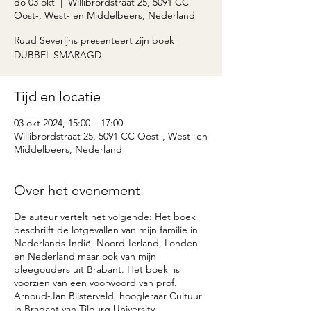
do 03 okt
  |  
Willibrordstraat 25, 5091 CC
Oost-, West- en Middelbeers, Nederland
Ruud Severijns presenteert zijn boek
DUBBEL SMARAGD
Tijd en locatie
03 okt 2024, 15:00 – 17:00
Willibrordstraat 25, 5091 CC Oost-, West- en
Middelbeers, Nederland
Over het evenement
De auteur vertelt het volgende: Het boek
beschrijft de lotgevallen van mijn familie in
Nederlands-Indië, Noord-Ierland, Londen
en Nederland maar ook van mijn
pleegouders uit Brabant. Het boek is
voorzien van een voorwoord van prof.
Arnoud-Jan Bijsterveld, hoogleraar Cultuur
in Brabant van Tilburg University.