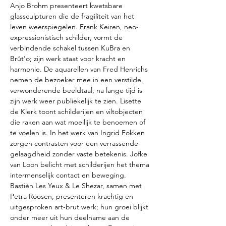
Anjo Brohm presenteert kwetsbare 
glassculpturen die de fragiliteit van het 
leven weerspiegelen. Frank Keiren, neo-
expressionistisch schilder, vormt de 
verbindende schakel tussen KuBra en 
Brût’o; zijn werk staat voor kracht en 
harmonie. De aquarellen van Fred Henrichs 
nemen de bezoeker mee in een verstilde, 
verwonderende beeldtaal; na lange tijd is 
zijn werk weer publiekelijk te zien. Lisette 
de Klerk toont schilderijen en viltobjecten 
die raken aan wat moeilijk te benoemen of 
te voelen is. In het werk van Ingrid Fokken 
zorgen contrasten voor een verrassende 
gelaagdheid zonder vaste betekenis. Jofke 
van Loon belicht met schilderijen het thema 
intermenselijk contact en beweging. 
Bastièn Les Yeux & Le Shezar, samen met 
Petra Roosen, presenteren krachtig en 
uitgesproken art-brut werk; hun groei blijkt 
onder meer uit hun deelname aan de 