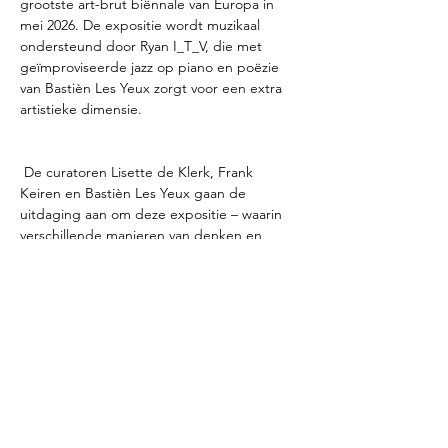
grootste art-brut biënnale van Europa in 
mei 2026. De expositie wordt muzikaal 
ondersteund door Ryan I_T_V, die met 
geïmproviseerde jazz op piano en poëzie 
van Bastièn Les Yeux zorgt voor een extra 
artistieke dimensie.
 De curatoren Lisette de Klerk, Frank 
Keiren en Bastièn Les Yeux gaan de 
uitdaging aan om deze expositie – waarin 
verschillende manieren van denken en 
kijken samenkomen – te verenigen tot één 
esthetisch en samenhangend geheel.
De officiële opening vindt plaats op 
zaterdag 14 maart. De inloop is vanaf 13.00 
uur, met de opening om 14.00 uur, 
voorafgegaan door een korte toelichting en 
mogelijk een muzikaal en poëtisch 
intermezzo.
De entree bedraagt € 2,50 per persoon 