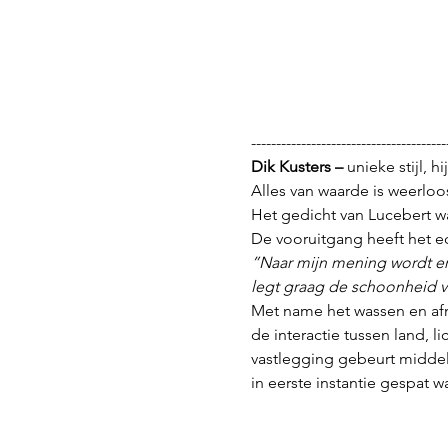
---------------------------------------
Dik Kusters – 
unieke stijl, h
Alles van waarde is weerloo
Het gedicht van Lucebert was
De vooruitgang heeft het e
”Naar mijn mening wordt er
legt graag de schoonheid va
Met name het wassen en afn
de interactie tussen land, 
vastlegging gebeurt middels
in eerste instantie gespat 