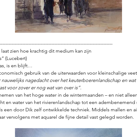
--------------------------------------------------------------------------
ij laat zien hoe krachtig dit medium kan zijn
s” (Lucebert)
, is en blijft…
conomisch gebruik van de uiterwaarden voor kleinschalige vee
 nauwelijks nagedacht over het keuterboerenlandschap en wat 
st voor zover er nog wat van over is”.
emen van het hoge water in de wintermaanden – en niet allee
licht en water van het rivierenlandschap tot een adembenemend
 een door Dik zelf ontwikkelde techniek. Middels mallen en ai
waar vervolgens met aquarel de fijne detail vast gelegd worden.