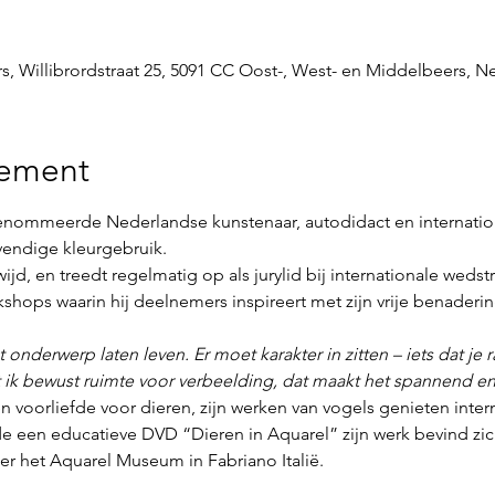
s, Willibrordstraat 25, 5091 CC Oost-, West- en Middelbeers, N
nement
renommeerde Nederlandse kunstenaar, autodidact en internatio
evendige kleurgebruik.
d, en treedt regelmatig op als jurylid bij internationale wedstr
kshops waarin hij deelnemers inspireert met zijn vrije benaderin
et onderwerp laten leven. Er moet karakter in zitten – iets dat je 
aat ik bewust ruimte voor verbeelding, dat maakt het spannend en
 voorliefde voor dieren, zijn werken van vogels genieten inter
 een educatieve DVD “Dieren in Aquarel” zijn werk bevind zich 
r het Aquarel Museum in Fabriano Italië.