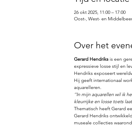
26 okt 2025, 11:00 – 17:00
Oost-, West- en Middelbeer
Over het eve
Gerard Hendriks
 is een ge
expressieve losse stijl en l
Hendriks exposeert wereldwij
Hij geeft internationaal wor
aquarelleren.
‘’In mijn aquarellen wil ik h
kleurrijke en losse toets l
Thematisch heeft Gerard een
Gerard Hendriks ontwikkelde
museale collecties waaronde