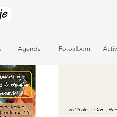
e
Agenda
Fotoalbum
Activ
zo 26 okt
  |  
Oost-, Wes