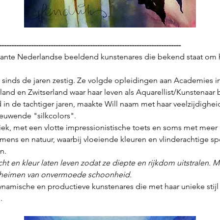
--------------------------------------------------------------------------
kante Nederlandse beeldend kunstenares die bekend staat om ha
al sinds de jaren zestig. Ze volgde opleidingen aan Academies i
sland en Zwitserland waar haar leven als Aquarellist/Kunstenaar
n de tachtiger jaren, maakte Will naam met haar veelzijdigheid 
ieuwende "silkcolors".
tiek, met een vlotte impressionistische toets en soms met mee
r mens en natuur, waarbij vloeiende kleuren en vlinderachtige spe
n.
licht en kleur laten leven zodat ze diepte en rijkdom uitstralen. Mi
heimen van onvermoede schoonheid.
dynamische en productieve kunstenares die met haar unieke stijl
.