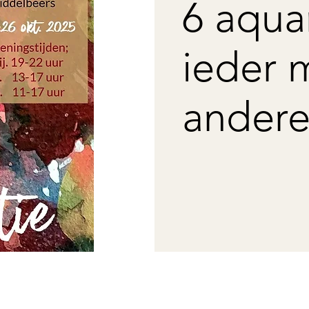
6 aquar
ieder 
andere 