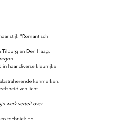
ar stijl: "Romantisch 
n Tilburg en Den Haag. 
 begon.
in haar diverse kleurrijke 
r abstraherende kenmerken. 
elsheid van licht 
jn werk vertelt over 
 en techniek de 