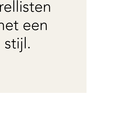
ellisten
met een
stijl.