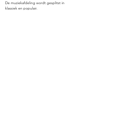
De muziekafdeling wordt gesplitst in 
klassiek en populair.
Het Oude Kerkje is voor de boekenbeurs 
op  beide dagen  open van 10 tot 16 uur.
De entree is € 2,50  (t.b.v. instandhouding 
van het monument), kinderen gratis.
Het adres is Willibrordstraat 25, 5091 CC 
Middelbeers.
Meer info is te vinden op 
www.oudekerkje.nl
Meld je hier aan
voor de
nieuwsbrief
Vul hier je emailadres in