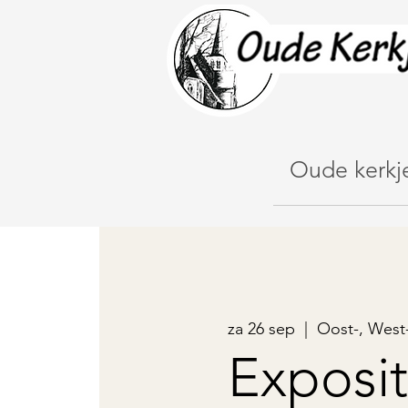
Oude kerkj
za 26 sep
  |  
Oost-, West
Exposi