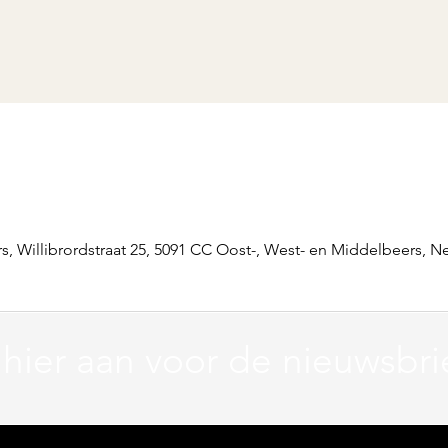
s, Willibrordstraat 25, 5091 CC Oost-, West- en Middelbeers, N
 hier aan voor de nieuwsbri